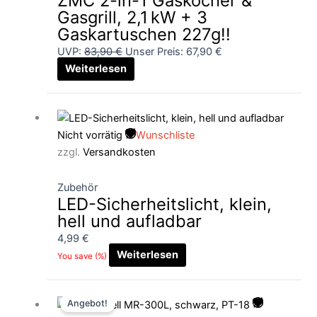
ZMC 2-in-1 Gaskocher &
Gasgrill, 2,1 kW + 3
Gaskartuschen 227g!!
UVP:
83,90
€
Unser Preis:
67,90
€
Weiterlesen
Nicht vorrätig
Wunschliste
zzgl.
Versandkosten
Zubehör
LED-Sicherheitslicht, klein,
hell und aufladbar
4,99
€
Weiterlesen
You save
(
%)
Ursprünglicher
Aktueller
Angebot!
Preis
Preis