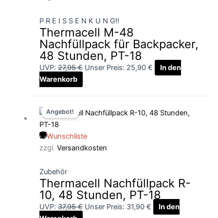
P R E I S S E N K U N G!!
Thermacell M-48
Nachfüllpack für Backpacker,
48 Stunden, PT-18
UVP:
27,95
€
Unser Preis:
25,90
€
In den
Warenkorb
Ursprünglicher
Aktueller
Angebot!
Preis
Preis
war:
ist:
Wunschliste
37,95 €
31,90 €.
zzgl.
Versandkosten
Zubehör
Thermacell Nachfüllpack R-
10, 48 Stunden, PT-18
UVP:
37,95
€
Unser Preis:
31,90
€
In den