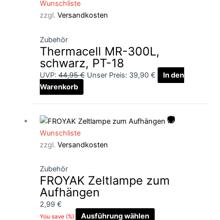
Wunschliste
war:
ist:
zzgl.
Versandkosten
44,95 €
39,90 €.
Zubehör
Thermacell MR-300L,
schwarz, PT-18
UVP:
44,95
€
Unser Preis:
39,90
€
In den
Warenkorb
Dieses
Produkt
Wunschliste
weist
zzgl.
Versandkosten
mehrere
Varianten
auf.
Zubehör
FROYAK Zeltlampe zum
Die
Aufhängen
Optionen
können
2,99
€
auf
Ausführung wählen
You save
(
%)