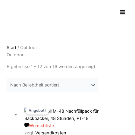
Zum
Nach
Inhalt
Beliebtheit
springen
sortiert
Start
/ Outdoor
Outdoor
Ergebnisse 1 – 12 von 16 werden angezeigt
Ursprünglicher
Aktueller
Angebot!
Preis
Preis
war:
ist:
Wunschliste
27,95 €
25,90 €.
zzgl.
Versandkosten