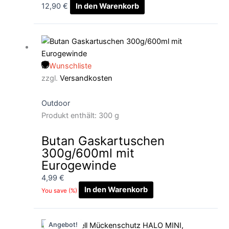
12,90
€
In den Warenkorb
Wunschliste
zzgl.
Versandkosten
Outdoor
Produkt enthält: 300
g
Butan Gaskartuschen
300g/600ml mit
Eurogewinde
4,99
€
In den Warenkorb
You save
(
%)
Ursprünglicher
Aktueller
Angebot!
Preis
Preis