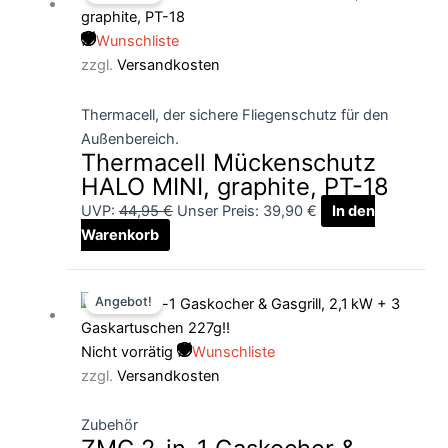
war:
ist:
Wunschliste
44,95 €
39,90 €.
zzgl.
Versandkosten
Thermacell, der sichere Fliegenschutz für den
Außenbereich.
Thermacell Mückenschutz
HALO MINI, graphite, PT-18
UVP:
44,95
€
Unser Preis:
39,90
€
In den
Warenkorb
Ursprünglicher
Aktueller
Angebot!
Preis
Preis
war:
ist:
Nicht vorrätig
Wunschliste
83,90 €
67,90 €.
zzgl.
Versandkosten
Zubehör