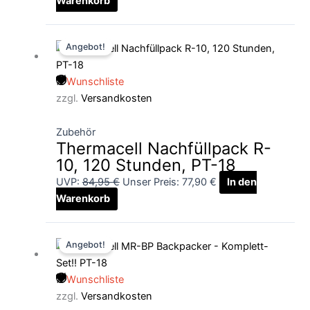
Warenkorb
Ursprünglicher
Aktueller
Angebot!
Preis
Preis
war:
ist:
Wunschliste
84,95 €
77,90 €.
zzgl.
Versandkosten
Zubehör
Thermacell Nachfüllpack R-
10, 120 Stunden, PT-18
UVP:
84,95
€
Unser Preis:
77,90
€
In den
Warenkorb
Ursprünglicher
Aktueller
Angebot!
Preis
Preis
war:
ist:
Wunschliste
92,90 €
79,90 €.
zzgl.
Versandkosten