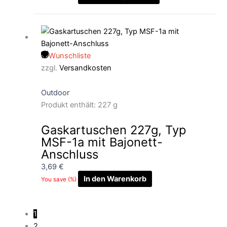
der
Produktseite
gewählt
werden
Wunschliste
zzgl.
Versandkosten
Outdoor
Produkt enthält: 227
g
Gaskartuschen 227g, Typ
MSF-1a mit Bajonett-
Anschluss
3,69
€
In den Warenkorb
You save
(
%)
1
2