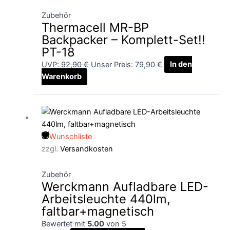
Zubehör
Thermacell MR-BP
Backpacker – Komplett-Set!!
PT-18
UVP:
92,90
€
Unser Preis:
79,90
€
In den
Warenkorb
Wunschliste
zzgl.
Versandkosten
Zubehör
Werckmann Aufladbare LED-
Arbeitsleuchte 440lm,
faltbar+magnetisch
Bewertet mit
5.00
von 5