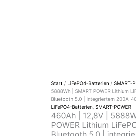
400A
BMS
|
Heizung
Menge
Start
/
LiFePO4-Batterien
/
SMART-
5888Wh | SMART POWER Lithium LiF
Bluetooth 5.0 | integriertem 200A-
LiFePO4-Batterien
,
SMART-POWER
460Ah | 12,8V | 5888
POWER Lithium LiFePO4
Bluetooth 5.0 | integr