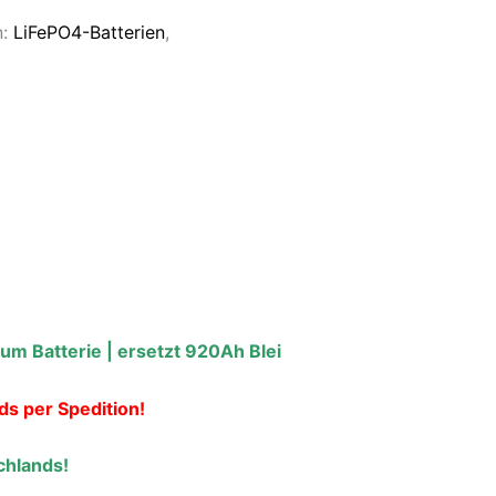
n:
LiFePO4-Batterien
,
m Batterie | ersetzt 920Ah Blei
ds per Spedition!
chlands!