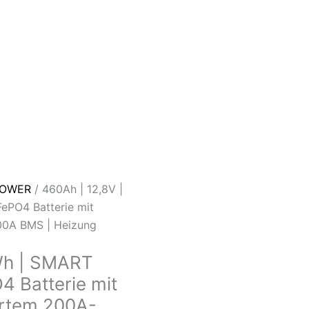
POWER
/ 460Ah | 12,8V |
ePO4 Batterie mit
400A BMS | Heizung
Wh | SMART
 Batterie mit
iertem 200A-