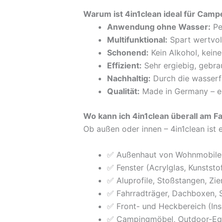
Warum ist 4in1clean ideal für Camp
Anwendung ohne Wasser:
Per
Multifunktional:
Spart wertvol
Schonend:
Kein Alkohol, kein
Effizient:
Sehr ergiebig, gebrau
Nachhaltig:
Durch die wasserf
Qualität:
Made in Germany – en
Wo kann ich 4in1clean überall am
Ob außen oder innen – 4in1clean ist e
✅ Außenhaut von Wohnmobilen
✅ Fenster (Acrylglas, Kunststo
✅ Aluprofile, Stoßstangen, Zier
✅ Fahrradträger, Dachboxen, 
✅ Front- und Heckbereich (In
✅ Campingmöbel, Outdoor-Eq