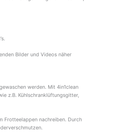
’s.
genden Bilder und Videos näher
s gewaschen werden. Mit 4in1clean
ie z.B. Kühlschranklüftungsgitter,
m Frotteelappen nachreiben. Durch
iederverschmutzen.