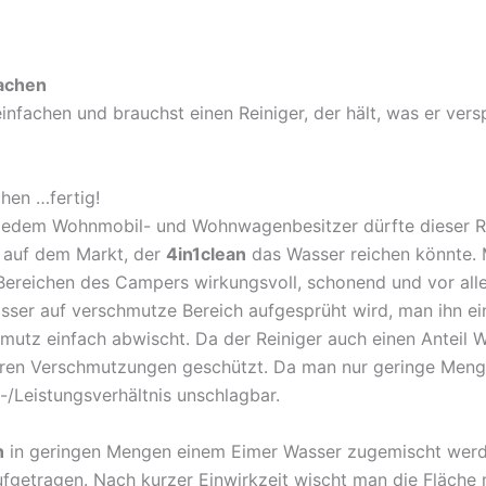
fachen
infachen und brauchst einen Reiniger, der hält, was er vers
hen …fertig!
Jedem Wohnmobil- und Wohnwagenbesitzer dürfte dieser Rei
r auf dem Markt, der
4in1clean
das Wasser reichen könnte. 
 Bereichen des Campers wirkungsvoll, schonend und vor al
ser auf verschmutze Bereich aufgesprüht wird, man ihn ei
utz einfach abwischt. Da der Reiniger auch einen Anteil W
eren Verschmutzungen geschützt. Da man nur geringe Menge
-/Leistungsverhältnis unschlagbar.
n
in geringen Mengen einem Eimer Wasser zugemischt werd
ufgetragen. Nach kurzer Einwirkzeit wischt man die Fläc