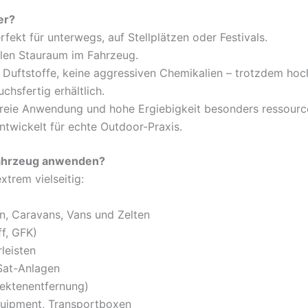
er?
fekt für unterwegs, auf Stellplätzen oder Festivals.
len Stauraum im Fahrzeug.
e Duftstoffe, keine aggressiven Chemikalien – trotzdem ho
chsfertig erhältlich.
reie Anwendung und hohe Ergiebigkeit besonders ressour
twickelt für echte Outdoor-Praxis.
 Fahrzeug anwenden?
xtrem vielseitig:
, Caravans, Vans und Zelten
ff, GFK)
leisten
Sat-Anlagen
sektenentfernung)
uipment, Transportboxen