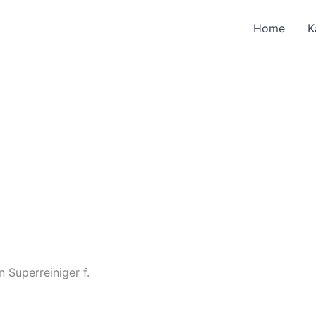
Aktueller
Preis
Home
K
ist:
13,90 €.
n Superreiniger f.