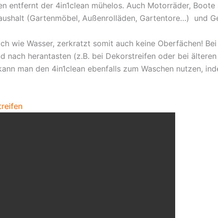
 entfernt der 4in1clean mühelos. Auch Motorräder, Boote al
aushalt (Gartenmöbel, Außenrolläden, Gartentore…) und Gew
lich wie Wasser, zerkratzt somit auch keine Oberfächen! Be
 nach herantasten (z.B. bei Dekorstreifen oder bei älteren
kann man den 4in1clean ebenfalls zum Waschen nutzen, ind
reifen