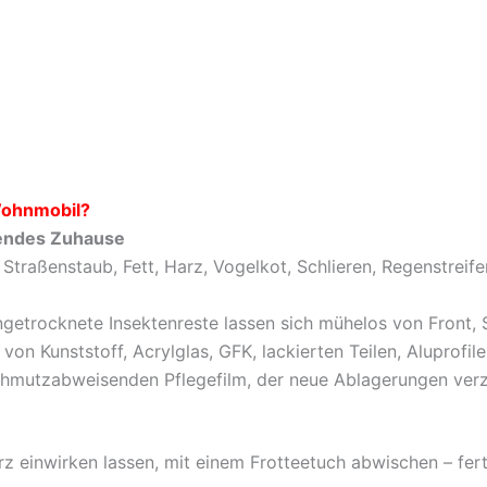
Wohnmobil?
lendes Zuhause
 Straßenstaub, Fett, Harz, Vogelkot, Schlieren, Regenstreif
ngetrocknete Insektenreste lassen sich mühelos von Front, 
von Kunststoff, Acrylglas, GFK, lackierten Teilen, Aluprofil
chmutzabweisenden Pflegefilm, der neue Ablagerungen verz
rz einwirken lassen, mit einem Frotteetuch abwischen – fer