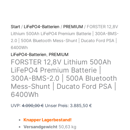
PSA
|
6400Wh
Menge
Start
/
LiFePO4-Batterien
/
PREMIUM
/ FORSTER 12,8V
Lithium 500Ah LiFePO4 Premium Batterie | 300A-BMS-
2.0 | 500A Bluetooth Mess-Shunt | Ducato Ford PSA |
6400Wh
LiFePO4-Batterien
,
PREMIUM
FORSTER 12,8V Lithium 500Ah
LiFePO4 Premium Batterie |
300A-BMS-2.0 | 500A Bluetooth
Mess-Shunt | Ducato Ford PSA |
6400Wh
UVP:
4.090,00
€
Unser Preis:
3.885,50
€
Knapper Lagerbestand!
Versandgewicht
50,63 kg