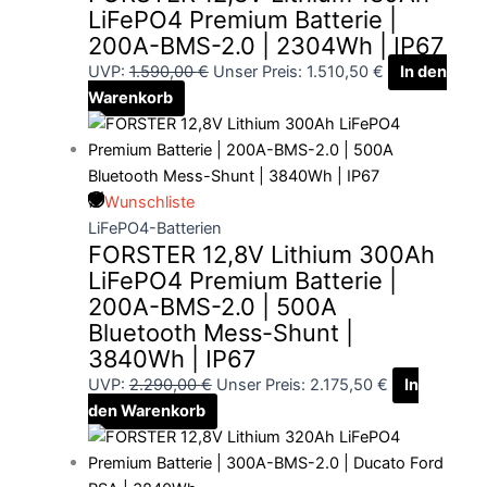
LiFePO4 Premium Batterie |
200A-BMS-2.0 | 2304Wh | IP67
UVP:
1.590,00
€
Unser Preis:
1.510,50
€
In den
Warenkorb
Wunschliste
LiFePO4-Batterien
FORSTER 12,8V Lithium 300Ah
LiFePO4 Premium Batterie |
200A-BMS-2.0 | 500A
Bluetooth Mess-Shunt |
3840Wh | IP67
UVP:
2.290,00
€
Unser Preis:
2.175,50
€
In
den Warenkorb