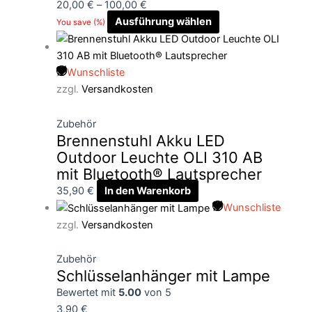
20,00
€
–
100,00
€
Ausführung wählen
You save
(
%)
Wunschliste
zzgl.
Versandkosten
Zubehör
Brennenstuhl Akku LED
Outdoor Leuchte OLI 310 AB
mit Bluetooth® Lautsprecher
35,90
€
In den Warenkorb
Wunschliste
zzgl.
Versandkosten
Zubehör
Schlüsselanhänger mit Lampe
Bewertet mit
5.00
von 5
3,90
€