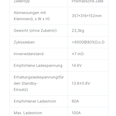
Zellentyp
Prismatische Zelle
Abmessungen mit
357*316*152mm
Klemmen(L x W x H)
Gewicht (ohne Zubehör)
23,3kg
Zyklusleben
>6000@80%D.o.D
Innenwiderstand
≤7 mΩ
Empfohlene Ladespannung
14.6V
Erhaltungsladespannung(für
den Standby-
13.8±0.8V
Einsatz)
Empfohlener Ladestrom
60A
Max. Ladestrom
100A