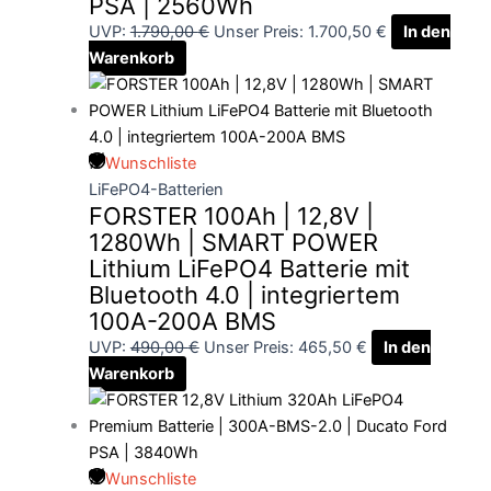
PSA | 2560Wh
UVP:
1.790,00
€
Unser Preis:
1.700,50
€
In den
Warenkorb
Wunschliste
LiFePO4-Batterien
FORSTER 100Ah | 12,8V |
1280Wh | SMART POWER
Lithium LiFePO4 Batterie mit
Bluetooth 4.0 | integriertem
100A-200A BMS
UVP:
490,00
€
Unser Preis:
465,50
€
In den
Warenkorb
Wunschliste