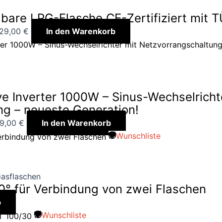
bare LPG-Flasche CE-Zertifiziert mit 
29,00
€
In den Warenkorb
Inverter 1000W – Sinus-Wechselricht
g – neueste Generation!
9,00
€
In den Warenkorb
Wunschliste
asflaschen
0° für Verbindung von zwei Flaschen
b
Wunschliste