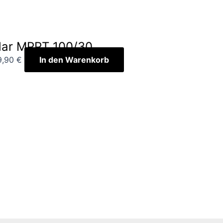
lar MPPT 100/30
9,90
€
In den Warenkorb