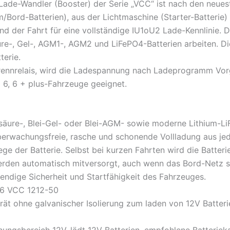
Lade-Wandler (Booster) der Serie „VCC“ ist nach den neue
Bord-Batterien), aus der Lichtmaschine (Starter-Batterie) 
d der Fahrt für eine vollständige IU1oU2 Lade-Kennlinie.
re-, Gel-, AGM1-, AGM2 und LiFePO4-Batterien arbeiten. Di
terie.
ennrelais, wird die Ladespannung nach Ladeprogramm Vo
6, 6 + plus-Fahrzeuge geeignet.
eisäure-, Blei-Gel- oder Blei-AGM- sowie moderne Lithium-
erwachungsfreie, rasche und schonende Vollladung aus je
ege der Batterie. Selbst bei kurzen Fahrten wird die Batter
rden automatisch mitversorgt, auch wenn das Bord-Netz st
endige Sicherheit und Startfähigkeit des Fahrzeuges.
26 VCC 1212-50
ät ohne galvanischer Isolierung zum laden von 12V Batteri