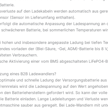
atterie.
erluste auf den Ladekabeln werden automatisch aus gereg
ensor (Sensor im Lieferumfang enthalten).
) erfolgt die automatische Anpassung der Ladespannung an d
er schwächeren Batterie, bei sommerlichen Temperaturen wi
ei hohen und insbesondere angepasste Ladung bei tiefen Tem
endes vorladen der (Blei-Säure, -Gel, AGM)-Batterie bis 8 V
alteten Verbrauchern.
ische Aktivierung einer vom BMS abgeschalteten LiFePO4-Ba
tzung eines B2B Ladewandlers?
optimale und schnelle Ladung der Versorgungsbatterie aus
rennrelais wird die Ladespannung auf den Wert angehoben, 
n den Batterieherstellern gefordert wird. So kann der volle
e Batterie einladen. Lange Ladeleitungen und Verluste we
maschine sauber aus geregelt. Bei Lade-Wandlern mit unte