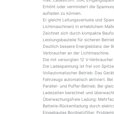
max. Ladestrom: 50A, Eingangsspannu
Erhöht oder vermindert die Spannung 
aufladen zu können.
Er gleicht Leitungsverluste und Spa
Lichtmaschinen) in erheblichem Maße
Zeichnet sich durch kompakte Baufo
Leistungsbauteile für sicheren Betrie
Deutlich bessere Energiebilanz der Bor
Verbraucher an der Lichtmaschine.
Die mit versorgten 12 V-Verbrauch
Die Ladespannung ist frei von Spitze
Vollautomatischer Betrieb: Das Gerät
Fahrzeugs automatisch aktiviert. Be
Parallel- und Puffer-Betrieb: Bei gle
Ladezeiten berechnet und überwacht
Überwachungsfreie Ladung: Mehrfach
Batterie-Rückentladung durch elektro
Eingebautes Bordnetzfilter: Probleml