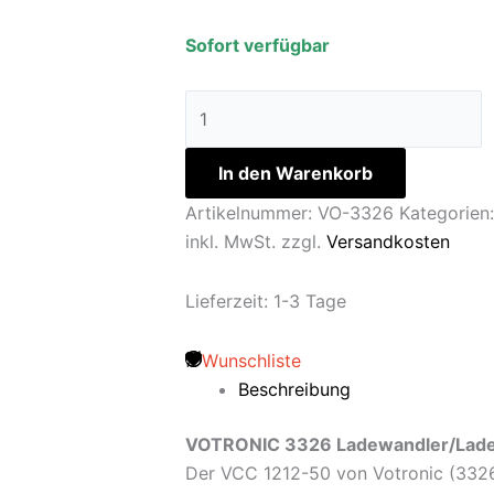
Sofort verfügbar
In den Warenkorb
Artikelnummer:
VO-3326
Kategorien
inkl. MwSt.
zzgl.
Versandkosten
Lieferzeit:
1-3 Tage
Wunschliste
Beschreibung
VOTRONIC 3326 Ladewandler/Lade
Der VCC 1212-50 von Votronic (3326) 