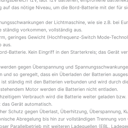
ngsbereich 12V, lädt 12V Batterien, empfohlene Batteriek
auf das nötige Niveau, um die Bord-Batterie mit der für si
nnungsschwankungen der Lichtmaschine, wie sie z.B. bei Eur
 ständig vorkommen, vollständig aus.
rm, geringes Gewicht (Hochfrequenz-Switch Mode-Technolo
b aus.
d-Batterie. Kein Eingriff in den Starterkreis; das Gerät verh
er werden gegen Überspannung und Spannungsschwankunge
n und so geregelt, dass ein Überladen der Batterien ausges
 ist ständig mit den Batterien verbunden und wird durch d
i stehendem Motor werden die Batterien nicht entladen.
ichzeitigem Verbrauch wird die Batterie weiter geladen bzw.
 das Gerät automatisch.
er Schutz gegen Überlast, Überhitzung, Überspannung, Kur
nische Abregelung bis hin zur vollständigen Trennung von 
oser Parallelbetrieb mit weiteren Ladequellen (EBL, Ladege