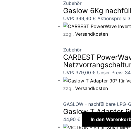
Zubehör
Gaslow 6Kg nachfüll
UVP:
399,90
€
Aktionspreis:
3
zzgl.
Versandkosten
Zubehör
CARBEST PowerWave 
Netzvorrangschaltun
UVP:
379,00
€
Unser Preis:
34
zzgl.
Versandkosten
GASLOW - nachfüllbare LPG-G
Gaslow T Adapter 9
44,90
€
In den Warenkor