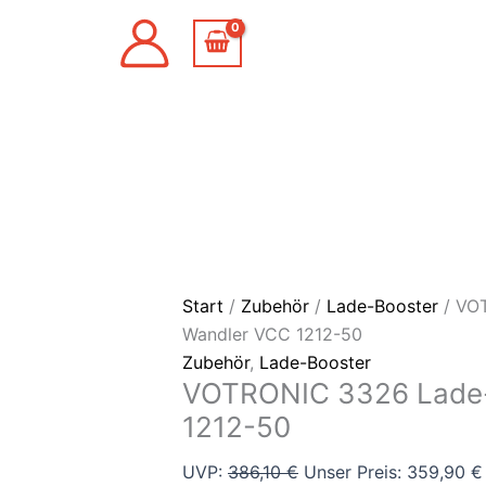
Zum
VOTRONIC
Ursprünglicher
Ursprünglicher
Ursprünglicher
Ursprünglicher
Angebot!
Angebot!
Angebot!
Angebot!
Angebot!
Angebot!
Angebot!
Inhalt
3326
Preis
Preis
Preis
Preis
springen
Lade-
war:
war:
war:
war:
Wandler
386,10 €
163,90 €
379,00 €
399,90 €
VCC
1212-
50
Menge
Start
/
Zubehör
/
Lade-Booster
/ VO
Wandler VCC 1212-50
Zubehör
,
Lade-Booster
VOTRONIC 3326 Lade
1212-50
UVP:
386,10
€
Unser Preis:
359,90
€