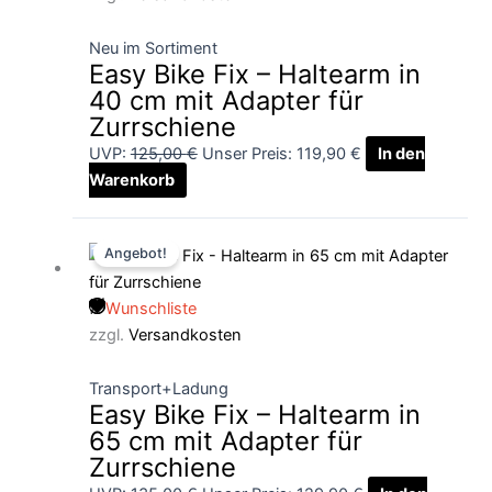
Neu im Sortiment
Easy Bike Fix – Haltearm in
40 cm mit Adapter für
Zurrschiene
UVP:
125,00
€
Unser Preis:
119,90
€
In den
Warenkorb
Ursprünglicher
Aktueller
Angebot!
Preis
Preis
war:
ist:
Wunschliste
135,00 €
129,90 €.
zzgl.
Versandkosten
Transport+Ladung
Easy Bike Fix – Haltearm in
65 cm mit Adapter für
Zurrschiene