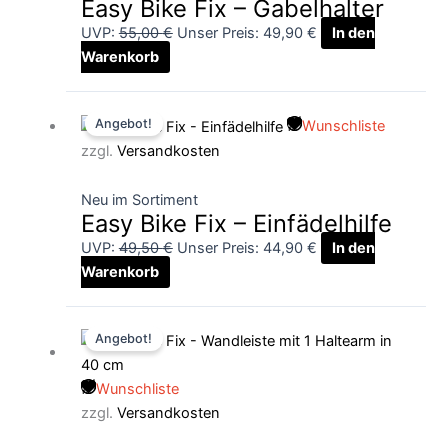
Easy Bike Fix – Gabelhalter
UVP:
55,00
€
Unser Preis:
49,90
€
In den
Warenkorb
Ursprünglicher
Aktueller
Angebot!
Wunschliste
Preis
Preis
zzgl.
Versandkosten
war:
ist:
49,50 €
44,90 €.
Neu im Sortiment
Easy Bike Fix – Einfädelhilfe
UVP:
49,50
€
Unser Preis:
44,90
€
In den
Warenkorb
Ursprünglicher
Aktueller
Angebot!
Preis
Preis
war:
ist:
Wunschliste
125,00 €
119,90 €.
zzgl.
Versandkosten