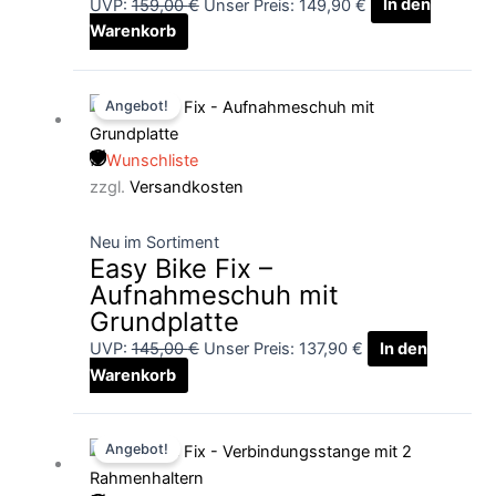
UVP:
159,00
€
Unser Preis:
149,90
€
In den
Warenkorb
Ursprünglicher
Aktueller
Angebot!
Preis
Preis
war:
ist:
Wunschliste
145,00 €
137,90 €.
zzgl.
Versandkosten
Neu im Sortiment
Easy Bike Fix –
Aufnahmeschuh mit
Grundplatte
UVP:
145,00
€
Unser Preis:
137,90
€
In den
Warenkorb
Ursprünglicher
Aktueller
Angebot!
Preis
Preis
war:
ist: