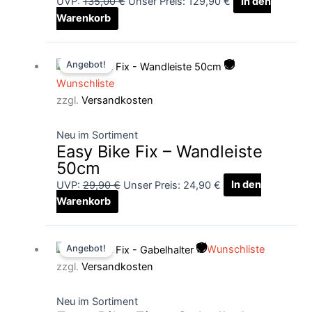
UVP:
135,00
€
Unser Preis:
129,90
€
In den
Warenkorb
Ursprünglicher
Aktueller
Angebot!
Preis
Preis
Wunschliste
war:
ist:
zzgl.
Versandkosten
29,90 €
24,90 €.
Neu im Sortiment
Easy Bike Fix – Wandleiste
50cm
UVP:
29,90
€
Unser Preis:
24,90
€
In den
Warenkorb
Ursprünglicher
Aktueller
Angebot!
Wunschliste
Preis
Preis
zzgl.
Versandkosten
war:
ist:
55,00 €
49,90 €.
Neu im Sortiment