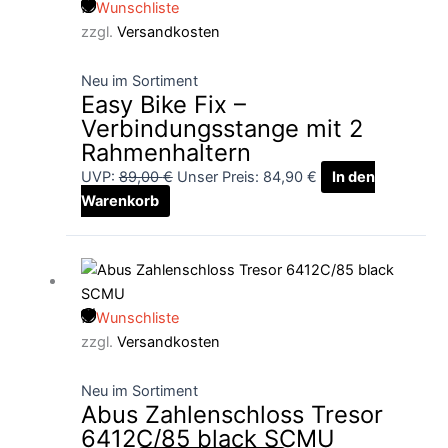
Wunschliste
89,00 €
84,90 €.
zzgl.
Versandkosten
Neu im Sortiment
Easy Bike Fix –
Verbindungsstange mit 2
Rahmenhaltern
UVP:
89,00
€
Unser Preis:
84,90
€
In den
Warenkorb
Wunschliste
zzgl.
Versandkosten
Neu im Sortiment
Abus Zahlenschloss Tresor
6412C/85 black SCMU