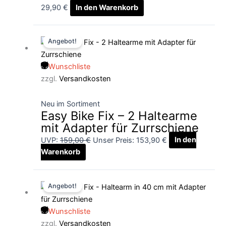
29,90
€
In den Warenkorb
Ursprünglicher
Aktueller
Angebot!
Preis
Preis
war:
ist:
Wunschliste
159,00 €
153,90 €.
zzgl.
Versandkosten
Neu im Sortiment
Easy Bike Fix – 2 Haltearme
mit Adapter für Zurrschiene
UVP:
159,00
€
Unser Preis:
153,90
€
In den
Warenkorb
Ursprünglicher
Aktueller
Angebot!
Preis
Preis
war:
ist:
Wunschliste
125,00 €
119,90 €.
zzgl.
Versandkosten