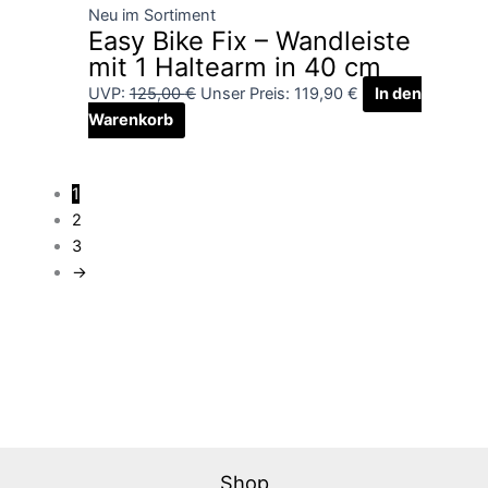
Neu im Sortiment
Easy Bike Fix – Wandleiste
mit 1 Haltearm in 40 cm
UVP:
125,00
€
Unser Preis:
119,90
€
In den
Warenkorb
1
2
3
→
Shop