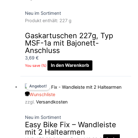
Neu im Sortiment
Produkt enthält: 227
g
Gaskartuschen 227g, Typ
MSF-1a mit Bajonett-
Anschluss
3,69
€
In den Warenkorb
You save
(
%)
Ursprünglicher
Aktueller
Angebot!
Preis
Preis
Wunschliste
war:
ist:
zzgl.
Versandkosten
159,00 €
149,90 €.
Neu im Sortiment
Easy Bike Fix – Wandleiste
mit 2 Haltearmen