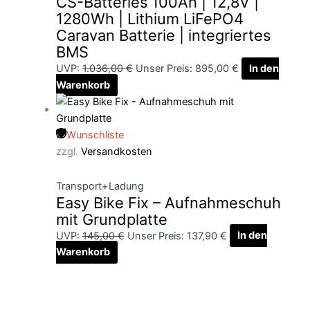
CS-Batteries 100Ah | 12,8V |
1280Wh | Lithium LiFePO4
Caravan Batterie | integriertes
BMS
UVP:
1.036,00
€
Unser Preis:
895,00
€
In den
Warenkorb
Wunschliste
zzgl.
Versandkosten
Transport+Ladung
Easy Bike Fix – Aufnahmeschuh
mit Grundplatte
UVP:
145,00
€
Unser Preis:
137,90
€
In den
Warenkorb