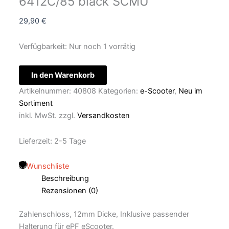
6412C/85 black SCMU
29,90
€
Verfügbarkeit:
Nur noch 1 vorrätig
In den Warenkorb
Artikelnummer:
40808
Kategorien:
e-Scooter
,
Neu im
Sortiment
inkl. MwSt.
zzgl.
Versandkosten
Lieferzeit:
2-5 Tage
Wunschliste
Beschreibung
Rezensionen (0)
Zahlenschloss, 12mm Dicke, Inklusive passender
Halterung für ePF eScooter.