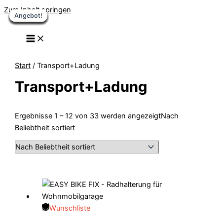
Zum Inhalt springen
Angebot!
Angebot!
Angebot!
Angebot!
Angebot!
Angebot!
Angebot!
Angebot!
Angebot!
Angebot!
Angebot!
Start
/ Transport+Ladung
Transport+Ladung
Ergebnisse 1 – 12 von 33 werden angezeigt
Nach
Beliebtheit sortiert
Wunschliste