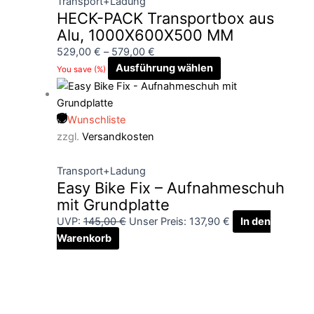
Transport+Ladung
HECK-PACK Transportbox aus
Alu, 1000X600X500 MM
529,00
€
–
579,00
€
Ausführung wählen
You save
(
%)
Wunschliste
zzgl.
Versandkosten
Transport+Ladung
Easy Bike Fix – Aufnahmeschuh
mit Grundplatte
UVP:
145,00
€
Unser Preis:
137,90
€
In den
Warenkorb