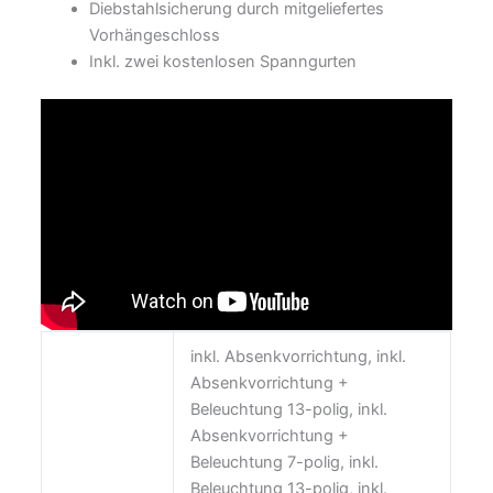
Diebstahlsicherung durch mitgeliefertes
Vorhängeschloss
Inkl. zwei kostenlosen Spanngurten
inkl. Absenkvorrichtung, inkl.
Absenkvorrichtung +
Beleuchtung 13-polig, inkl.
Absenkvorrichtung +
Beleuchtung 7-polig, inkl.
Beleuchtung 13-polig, inkl.