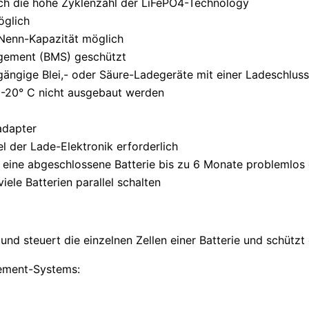
rch die hohe Zyklenzahl der LiFePO4-Technology
öglich
Nenn-Kapazität möglich
nagement (BMS) geschützt
ängige Blei,- oder Säure-Ladegeräte mit einer Ladeschlus
s -20° C nicht ausgebaut werden
adapter
l der Lade-Elektronik erforderlich
 eine abgeschlossene Batterie bis zu 6 Monate problemlos
iele Batterien parallel schalten
d steuert die einzelnen Zellen einer Batterie und schützt
gement-Systems: