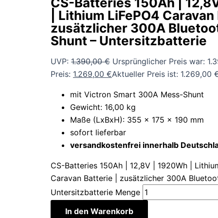
CS-Batteries 150Ah | 12,8
| Lithium LiFePO4 Caravan 
zusätzlicher 300A Blueto
Shunt – Untersitzbatterie
UVP:
1.390,00
€
Ursprünglicher Preis war: 1.
Preis:
1.269,00
€
Aktueller Preis ist: 1.269,00 €
mit Victron Smart 300A Mess-Shunt
Gewicht: 16,00 kg
Maße (LxBxH): 355 x 175 x 190 mm
sofort lieferbar
versandkostenfrei innerhalb Deutschl
CS-Batteries 150Ah | 12,8V | 1920Wh | Lithi
Caravan Batterie | zusätzlicher 300A Blueto
Untersitzbatterie Menge
In den Warenkorb