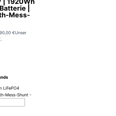
V | 1920Wh
Batterie |
oth-Mess-
390,00 €
Unser
.
ands
um LiFePO4
oth-Mess-Shunt -