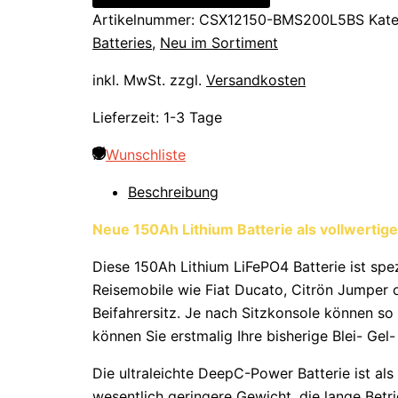
Artikelnummer:
CSX12150-BMS200L5BS
Kat
Batteries
,
Neu im Sortiment
inkl. MwSt.
zzgl.
Versandkosten
Lieferzeit:
1-3 Tage
Wunschliste
Beschreibung
Neue 150Ah Lithium Batterie als vollwertige
Diese 150Ah Lithium LiFePO4 Batterie ist spe
Reisemobile wie Fiat Ducato, Citrön Jumper o
Beifahrersitz. Je nach Sitzkonsole können so
können Sie erstmalig Ihre bisherige Blei- Gel
Die ultraleichte DeepC-Power Batterie ist al
wesentlich geringere Gewicht, die lange Betr