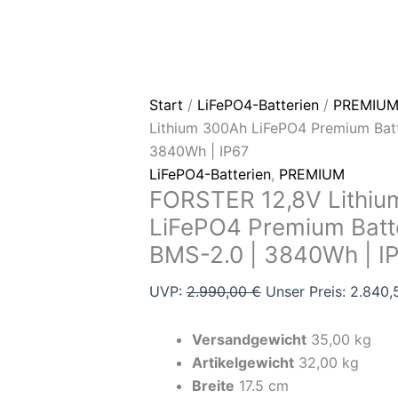
Start
/
LiFePO4-Batterien
/
PREMIU
Lithium 300Ah LiFePO4 Premium Batt
3840Wh | IP67
LiFePO4-Batterien
,
PREMIUM
FORSTER 12,8V Lithi
LiFePO4 Premium Batte
BMS-2.0 | 3840Wh | I
UVP:
2.990,00
€
Unser Preis:
2.840
Versandgewicht
35,00 kg
Artikelgewicht
32,00 kg
Breite
17.5 cm