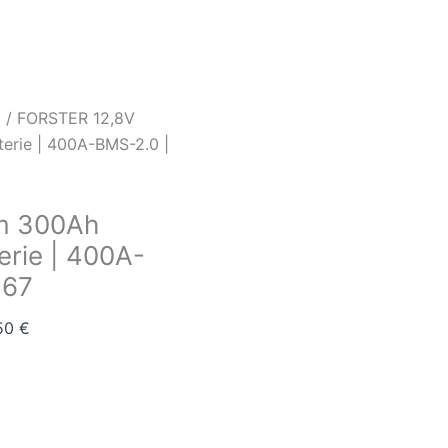
M
/ FORSTER 12,8V
erie | 400A-BMS-2.0 |
um 300Ah
rie | 400A-
P67
,50
€