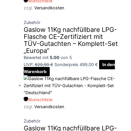
Wunschliste
zzgl.
Versandkosten
Zubehör
Gaslow 11Kg nachfüllbare LPG-
Flasche CE-Zertifiziert mit
TÜV-Gutachten – Komplett-Set
„Europa“
Bewertet mit
5.00
von 5
UVP:
620,90
€
Sonderpreis
499,00
€
In den
Warenkorb
Wunschliste
zzgl.
Versandkosten
Zubehör
Gaslow 11Kg nachfüllbare LPG-