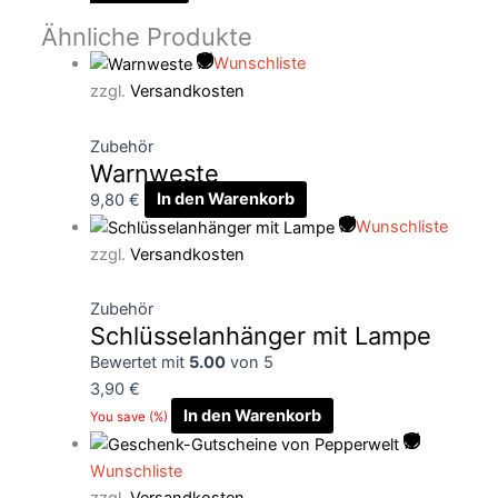
Ähnliche Produkte
Wunschliste
zzgl.
Versandkosten
Zubehör
Warnweste
9,80
€
In den Warenkorb
Wunschliste
zzgl.
Versandkosten
Zubehör
Schlüsselanhänger mit Lampe
Bewertet mit
5.00
von 5
3,90
€
In den Warenkorb
You save
(
%)
Wunschliste