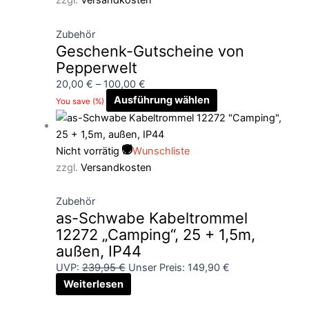
zzgl.
Versandkosten
Zubehör
Geschenk-Gutscheine von
Pepperwelt
20,00
€
–
100,00
€
Ausführung wählen
You save
(
%)
Nicht vorrätig
Wunschliste
zzgl.
Versandkosten
Zubehör
as-Schwabe Kabeltrommel
12272 „Camping“, 25 + 1,5m,
außen, IP44
UVP:
239,95
€
Unser Preis:
149,90
€
Weiterlesen