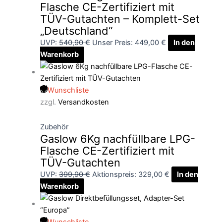
Flasche CE-Zertifiziert mit
TÜV-Gutachten – Komplett-Set
„Deutschland“
UVP:
540,90
€
Unser Preis:
449,00
€
In den
Warenkorb
Wunschliste
zzgl.
Versandkosten
Zubehör
Gaslow 6Kg nachfüllbare LPG-
Flasche CE-Zertifiziert mit
TÜV-Gutachten
UVP:
399,90
€
Aktionspreis:
329,00
€
In den
Warenkorb