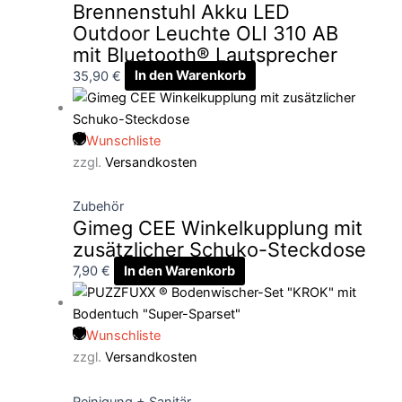
Brennenstuhl Akku LED
Outdoor Leuchte OLI 310 AB
mit Bluetooth® Lautsprecher
35,90
€
In den Warenkorb
Wunschliste
zzgl.
Versandkosten
Zubehör
Gimeg CEE Winkelkupplung mit
zusätzlicher Schuko-Steckdose
7,90
€
In den Warenkorb
Wunschliste
zzgl.
Versandkosten
Reinigung + Sanitär