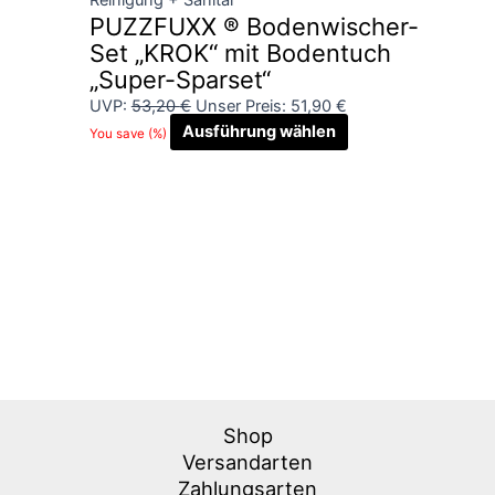
PUZZFUXX ® Bodenwischer-
Set „KROK“ mit Bodentuch
„Super-Sparset“
UVP:
53,20
€
Unser Preis:
51,90
€
Ausführung wählen
You save
(
%)
Shop
Versandarten
Zahlungsarten