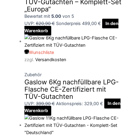
TÜV-Gutachten – Komplett-Set
„Europa“
Bewertet mit
5.00
von 5
UVP:
620,90
€
Sonderpreis
499,00
€
In den
Warenkorb
Wunschliste
zzgl.
Versandkosten
Zubehör
Gaslow 6Kg nachfüllbare LPG-
Flasche CE-Zertifiziert mit
TÜV-Gutachten
UVP:
399,90
€
Aktionspreis:
329,00
€
In den
Warenkorb