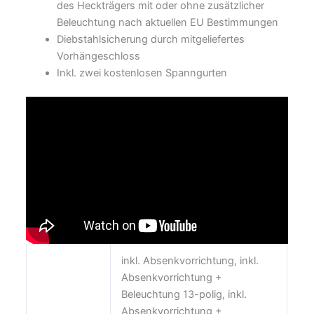
des Heckträgers mit oder ohne zusätzlicher
Beleuchtung nach aktuellen EU Bestimmungen
Diebstahlsicherung durch mitgeliefertes
Vorhängeschloss
Inkl. zwei kostenlosen Spanngurten
inkl. Absenkvorrichtung, inkl.
Absenkvorrichtung +
Beleuchtung 13-polig, inkl.
Absenkvorrichtung +