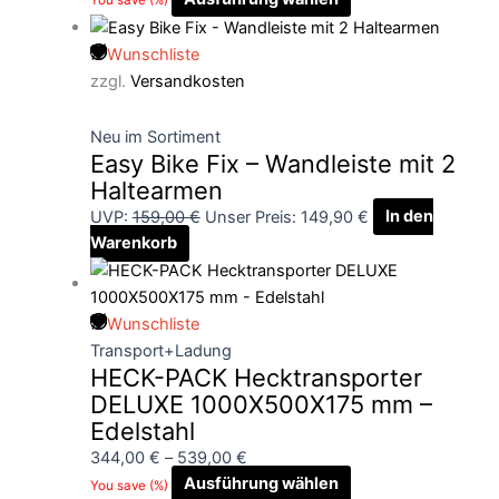
You save
(
%)
Wunschliste
zzgl.
Versandkosten
Neu im Sortiment
Easy Bike Fix – Wandleiste mit 2
Haltearmen
UVP:
159,00
€
Unser Preis:
149,90
€
In den
Warenkorb
Wunschliste
Transport+Ladung
HECK-PACK Hecktransporter
DELUXE 1000X500X175 mm –
Edelstahl
344,00
€
–
539,00
€
Ausführung wählen
You save
(
%)