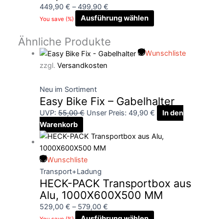
449,90
€
–
499,90
€
Ausführung wählen
You save
(
%)
Ähnliche Produkte
Wunschliste
zzgl.
Versandkosten
Neu im Sortiment
Easy Bike Fix – Gabelhalter
UVP:
55,00
€
Unser Preis:
49,90
€
In den
Warenkorb
Wunschliste
Transport+Ladung
HECK-PACK Transportbox aus
Alu, 1000X600X500 MM
529,00
€
–
579,00
€
Ausführung wählen