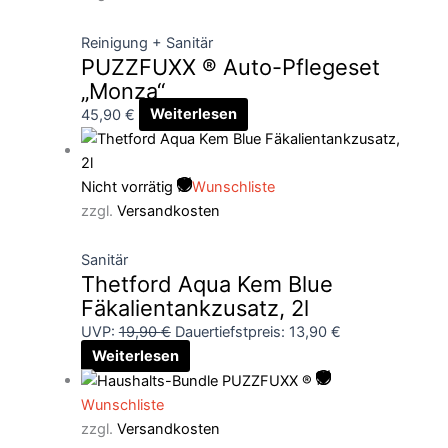
Reinigung + Sanitär
PUZZFUXX ® Auto-Pflegeset
„Monza“
45,90
€
Weiterlesen
Nicht vorrätig
Wunschliste
zzgl.
Versandkosten
Sanitär
Thetford Aqua Kem Blue
Fäkalientankzusatz, 2l
UVP:
19,90
€
Dauertiefstpreis:
13,90
€
Weiterlesen
Wunschliste
zzgl.
Versandkosten