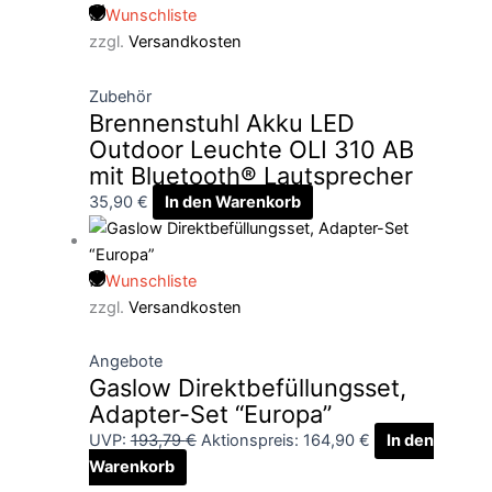
Wunschliste
zzgl.
Versandkosten
Zubehör
Brennenstuhl Akku LED
Outdoor Leuchte OLI 310 AB
mit Bluetooth® Lautsprecher
35,90
€
In den Warenkorb
Wunschliste
zzgl.
Versandkosten
Angebote
Gaslow Direktbefüllungsset,
Adapter-Set “Europa”
UVP:
193,79
€
Aktionspreis:
164,90
€
In den
Warenkorb