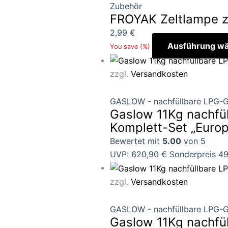
Zubehör
FROYAK Zeltlampe 
2,99
€
Ausführung wä
You save
(
%)
zzgl.
Versandkosten
GASLOW - nachfüllbare LPG-G
Gaslow 11Kg nachfül
Komplett-Set „Europ
Bewertet mit
5.00
von 5
UVP:
620,90
€
Sonderpreis
4
zzgl.
Versandkosten
GASLOW - nachfüllbare LPG-G
Gaslow 11Kg nachfül