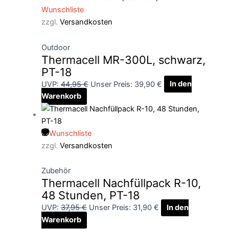
Wunschliste
zzgl.
Versandkosten
Outdoor
Thermacell MR-300L, schwarz,
PT-18
UVP:
44,95
€
Unser Preis:
39,90
€
In den
Warenkorb
Wunschliste
zzgl.
Versandkosten
Zubehör
Thermacell Nachfüllpack R-10,
48 Stunden, PT-18
UVP:
37,95
€
Unser Preis:
31,90
€
In den
Warenkorb