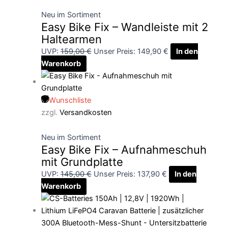
Neu im Sortiment
Easy Bike Fix – Wandleiste mit 2
Haltearmen
UVP:
159,00
€
Unser Preis:
149,90
€
In den
Warenkorb
Wunschliste
zzgl.
Versandkosten
Neu im Sortiment
Easy Bike Fix – Aufnahmeschuh
mit Grundplatte
UVP:
145,00
€
Unser Preis:
137,90
€
In den
Warenkorb