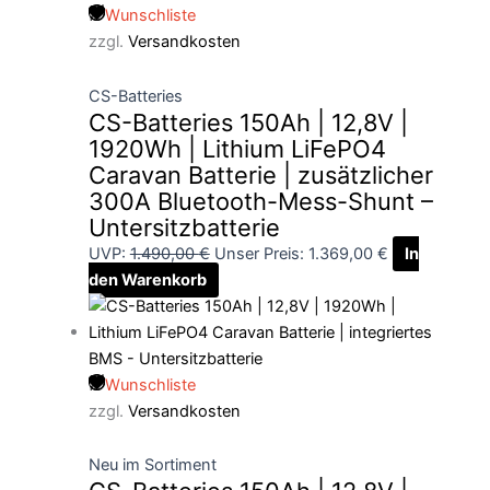
Wunschliste
zzgl.
Versandkosten
CS-Batteries
CS-Batteries 150Ah | 12,8V |
1920Wh | Lithium LiFePO4
Caravan Batterie | zusätzlicher
300A Bluetooth-Mess-Shunt –
Untersitzbatterie
UVP:
1.490,00
€
Unser Preis:
1.369,00
€
In
den Warenkorb
Wunschliste
zzgl.
Versandkosten
Neu im Sortiment