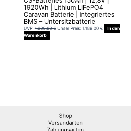
CS-Batteries 150Ah | 12,8V |
1920Wh | Lithium LiFePO4
Caravan Batterie | integriertes
BMS – Untersitzbatterie
UVP:
1.300,00
€
Unser Preis:
1.189,00
€
In den
Warenkorb
Shop
Versandarten
Zahlungsarten