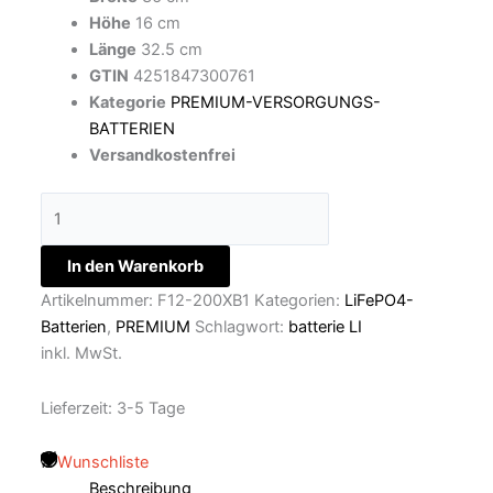
Höhe
16 cm
Länge
32.5 cm
GTIN
4251847300761
Kategorie
PREMIUM-VERSORGUNGS-
BATTERIEN
Versandkostenfrei
In den Warenkorb
Artikelnummer:
F12-200XB1
Kategorien:
LiFePO4-
Batterien
,
PREMIUM
Schlagwort:
batterie LI
inkl. MwSt.
Lieferzeit:
3-5 Tage
Wunschliste
Beschreibung